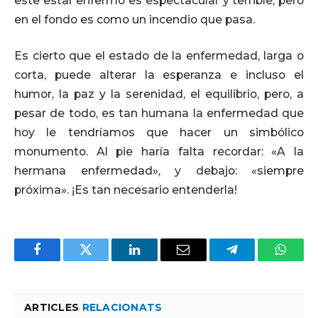
este estar enfermo es espectacular y terrible, pero
en el fondo es como un incendio que pasa.
Es cierto que el estado de la enfermedad, larga o
corta, puede alterar la esperanza e incluso el
humor, la paz y la serenidad, el equilibrio, pero, a
pesar de todo, es tan humana la enfermedad que
hoy le tendríamos que hacer un simbólico
monumento. Al pie haría falta recordar: «A la
hermana enfermedad», y debajo: «siempre
próxima». ¡Es tan necesario entenderla!
Facebook
Twitter
LinkedIn
Email
Telegram
Whats
ARTICLES
RELACIONATS