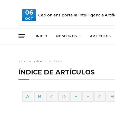
06
Cap on ens porta la Intel·ligència Artifi
OCT
INICIO
NOSOTROS
ARTÍCULOS
Inicio
»
Índice
»
Artículos
ÍNDICE DE ARTÍCULOS
A
B
C
D
E
F
G
H