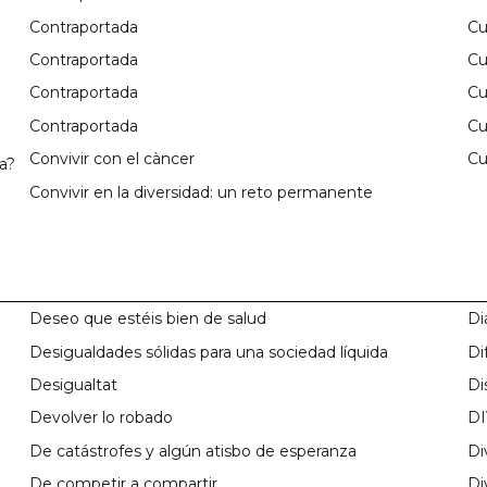
Contraportada
Cu
Contraportada
Cu
Contraportada
Cu
Contraportada
Cu
Convivir con el càncer
Cu
na?
Convivir en la diversidad: un reto permanente
Deseo que estéis bien de salud
Di
Desigualdades sólidas para una sociedad líquida
Di
Desigualtat
Di
Devolver lo robado
DI
De catástrofes y algún atisbo de esperanza
Di
De competir a compartir
Di