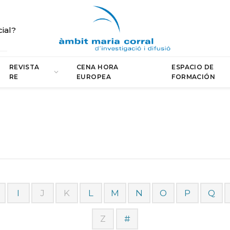
cial?
REVISTA
CENA HORA
ESPACIO DE
RE
EUROPEA
FORMACIÓN
I
J
K
L
M
N
O
P
Q
Z
#