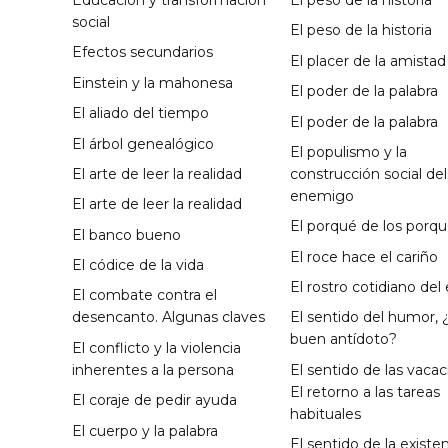
social
El peso de la historia
Efectos secundarios
El placer de la amistad
Einstein y la mahonesa
El poder de la palabra
El aliado del tiempo
El poder de la palabra
El árbol genealógico
El populismo y la
El arte de leer la realidad
construcción social del
enemigo
El arte de leer la realidad
El porqué de los porq
El banco bueno
El roce hace el cariño
El códice de la vida
El rostro cotidiano del
El combate contra el
desencanto. Algunas claves
El sentido del humor, 
buen antídoto?
El conflicto y la violencia
inherentes a la persona
El sentido de las vaca
El retorno a las tareas
El coraje de pedir ayuda
habituales
El cuerpo y la palabra
El sentido de la existe