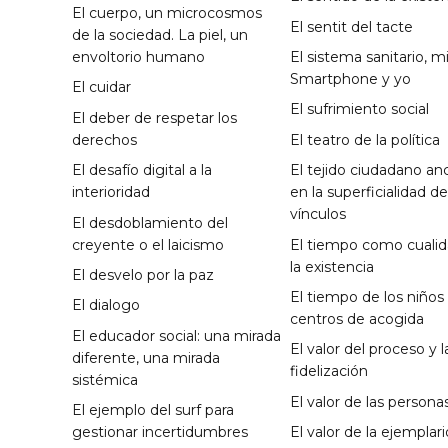
El cuerpo, un microcosmos
El sentit del tacte
de la sociedad. La piel, un
envoltorio humano
El sistema sanitario, m
Smartphone y yo
El cuidar
El sufrimiento social
El deber de respetar los
derechos
El teatro de la política
El desafío digital a la
El tejido ciudadano an
interioridad
en la superficialidad de
vínculos
El desdoblamiento del
creyente o el laicismo
El tiempo como cuali
la existencia
El desvelo por la paz
El tiempo de los niños
El dialogo
centros de acogida
El educador social: una mirada
El valor del proceso y l
diferente, una mirada
fidelización
sistémica
El valor de las persona
El ejemplo del surf para
gestionar incertidumbres
El valor de la ejemplar