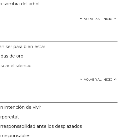
la sombra del árbol
VOLVER AL INICIO
en ser para bien estar
das de oro
scar el silencio
VOLVER AL INICIO
n intención de vivir
rporeïtat
rresponsabilidad ante los desplazados
rresponsables