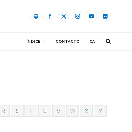
Spotify
Facebook
X
Instagram
YouTube
Flickr
(Twitter)
ÍNDICE
CONTACTO
CA
R
S
T
U
V
W
X
Y