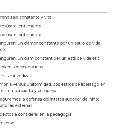
rendizaje constante y vital
resúrate lentamente
resúrate lentamente
anguren, un clamor constante por un estilo de vida
ico
anguren, un clam constant per un estil de vida ètic
boledas desconocidas
enas movedizas
monía versus uniformidad, dos estilos de liderazgo en
 entorno incierto y complejo
eguremos la defensa del interés superior del niño:
ditorias externas
pectos a considerar en la pedagogía
reverse