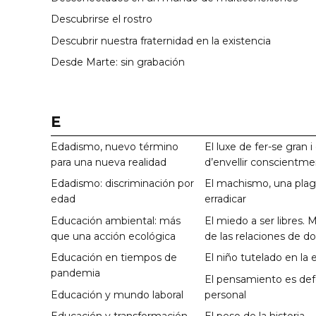
Descubrirse el rostro
Descubrir nuestra fraternidad en la existencia
Desde Marte: sin grabación
E
Edadismo, nuevo término
El luxe de fer-se gran i 
para una nueva realidad
d’envellir conscientm
Edadismo: discriminación por
El machismo, una plag
edad
erradicar
Educación ambiental: más
El miedo a ser libres. M
que una acción ecológica
de las relaciones de d
Educación en tiempos de
El niño tutelado en la 
pandemia
El pensamiento es de
Educación y mundo laboral
personal
Educación y transformación
El peso de la historia