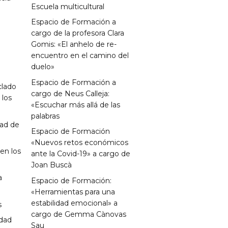
Escuela multicultural
Espacio de Formación a
i
cargo de la profesora Clara
Gomis: «El anhelo de re-
encuentro en el camino del
duelo»
Espacio de Formación a
clado
cargo de Neus Calleja:
 los
«Escuchar más allá de las
palabras
dad de
Espacio de Formación
«Nuevos retos económicos
 en los
ante la Covid-19» a cargo de
Joan Buscà
a
Espacio de Formación:
«Herramientas para una
estabilidad emocional» a
s
cargo de Gemma Cànovas
idad
Sau