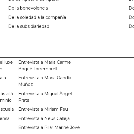
De la benevolencia
Do
De la soledad a la compañía
Do
De la subsidiariedad
Do
el luxe
Entrevista a Maria Carme
ent
Boqué Torremorell
a a
Entrevista a Maria Gandía
Muñoz
ás allá
Entrevista a Miquel Àngel
ominio
Prats
escuela
Entrevista a Miriam Feu
fensa
Entrevista a Neus Calleja
Entrevista a Pilar Mariné Jové