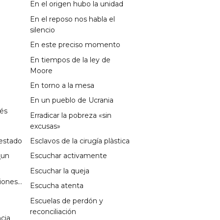
En el origen hubo la unidad
En el reposo nos habla el
silencio
En este preciso momento
En tiempos de la ley de
Moore
En torno a la mesa
En un pueblo de Ucrania
ués
Erradicar la pobreza «sin
excusas»
 estado
Esclavos de la cirugía plàstica
¿un
Escuchar activamente
Escuchar la queja
ciones…
Escucha atenta
Escuelas de perdón y
reconciliación
ncia