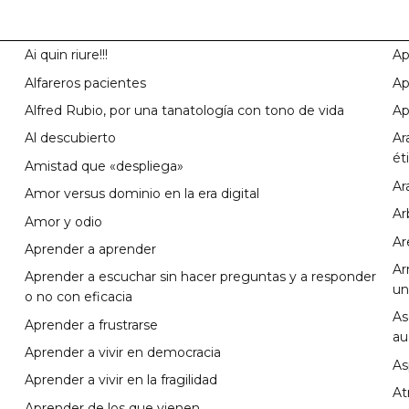
Ai quin riure!!!
Ap
Alfareros pacientes
Ap
Alfred Rubio, por una tanatología con tono de vida
Ap
Al descubierto
Ar
ét
Amistad que «despliega»
Ar
Amor versus dominio en la era digital
Ar
Amor y odio
Ar
Aprender a aprender
Ar
Aprender a escuchar sin hacer preguntas y a responder
un
o no con eficacia
As
Aprender a frustrarse
au
Aprender a vivir en democracia
As
Aprender a vivir en la fragilidad
At
Aprender de los que vienen