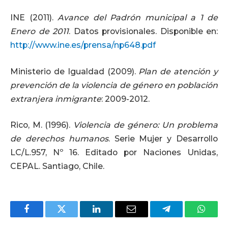
INE (2011).
Avance del Padrón municipal a 1 de
Enero de 2011
. Datos provisionales. Disponible en:
http://www.ine.es/prensa/np648.pdf
Ministerio de Igualdad (2009).
Plan de atención y
prevención de la violencia de género en población
extranjera inmigrante
: 2009-2012.
Rico, M. (1996).
Violencia de género: Un problema
de derechos humanos
. Serie Mujer y Desarrollo
LC/L.957, Nº 16. Editado por Naciones Unidas,
CEPAL. Santiago, Chile.
Facebook
Twitter
LinkedIn
Email
Telegram
Whats