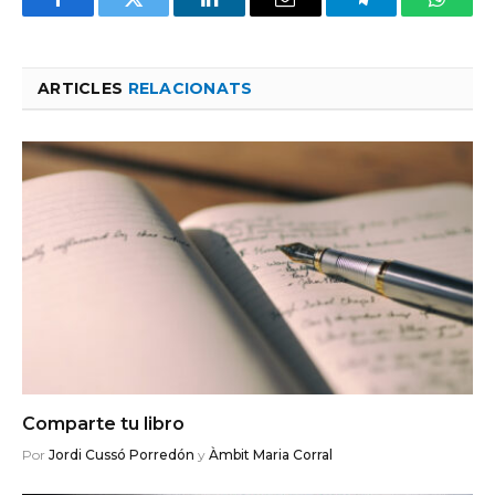
Facebook
Twitter
LinkedIn
Email
Telegram
Whats
ARTICLES
RELACIONATS
Comparte tu libro
Por
Jordi Cussó Porredón
y
Àmbit Maria Corral