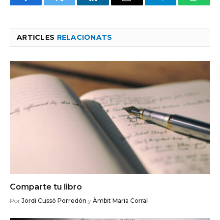
Facebook
Twitter
LinkedIn
Email
Telegram
Whats
ARTICLES
RELACIONATS
Comparte tu libro
Por
Jordi Cussó Porredón
y
Àmbit Maria Corral