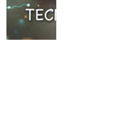
ÚLTIMA CENA HORA EUROPEA
¿Cómo humanizar la
sociedad en estos
momentos complejos?