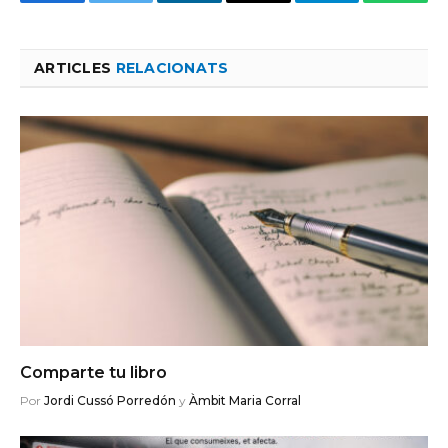
Facebook
Twitter
LinkedIn
Email
Telegram
Whats
ARTICLES
RELACIONATS
Comparte tu libro
Por
Jordi Cussó Porredón
y
Àmbit Maria Corral