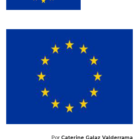
Por
Caterine Galaz Valderrama