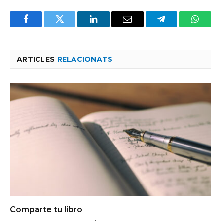
Facebook
Twitter
LinkedIn
Email
Telegram
Whats
ARTICLES
RELACIONATS
Comparte tu libro