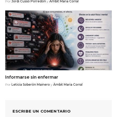
Por
Jordi Cussó Porredón
y
Àmbit Maria Corral
Informarse sin enfermar
Por
Leticia Soberón Mainero
y
Àmbit Maria Corral
ESCRIBE UN COMENTARIO