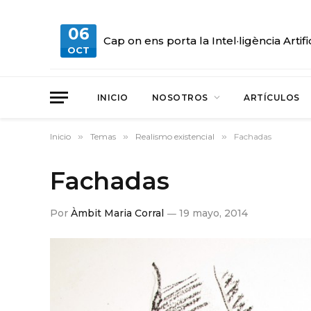
06
Cap on ens porta la Intel·ligència Artifi
OCT
INICIO
NOSOTROS
ARTÍCULOS
Inicio
»
Temas
»
Realismo existencial
»
Fachadas
Fachadas
Por
Àmbit Maria Corral
19 mayo, 2014