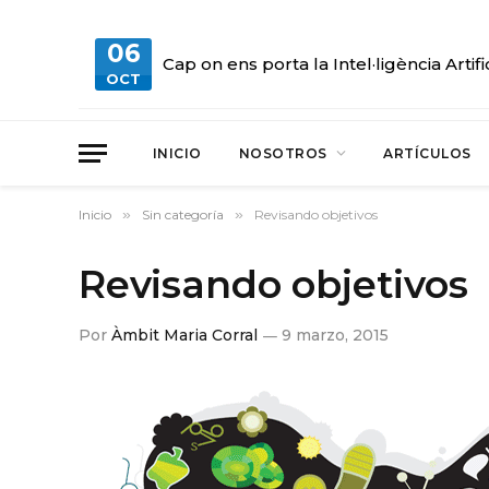
06
Cap on ens porta la Intel·ligència Artifi
OCT
INICIO
NOSOTROS
ARTÍCULOS
Inicio
»
Sin categoría
»
Revisando objetivos
Revisando objetivos
Por
Àmbit Maria Corral
9 marzo, 2015