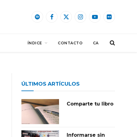
Spotify
Facebook
X
Instagram
YouTube
Flickr
(Twitter)
ÍNDICE
CONTACTO
CA
ÚLTIMOS ARTÍCULOS
Comparte tu libro
Informarse sin