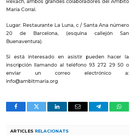
Rexach, ambos grandes colaboradores del Ámbito
María Corral.
Lugar: Restaurante La Luna, c / Santa Ana número
20 de Barcelona, ​​(esquina callejón San
Buenaventura).
Si está interesado en asistir pueden hacer la
inscripción llamando al teléfono 93 272 29 50 o
enviar un correo electrónico a:
info@ambitmaria.org
Facebook
Twitter
LinkedIn
Email
Telegram
Whats
ARTICLES
RELACIONATS