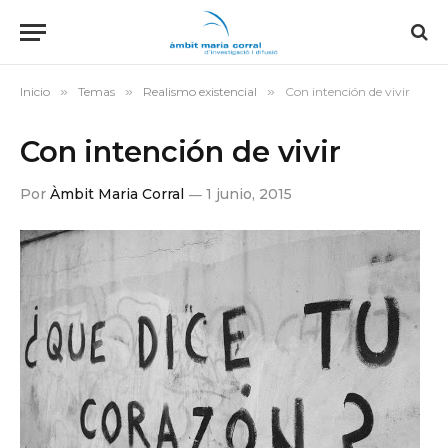
Inicio
»
Temas
»
Realismo existencial
»
Con intención de vivir
Con intención de vivir
Por
Àmbit Maria Corral
1 junio, 2015