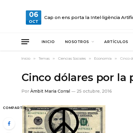
06
Cap on ens porta la Intel·ligència Artifi
OCT
INICIO
NOSOTROS
ARTÍCULOS
Inicio
»
Temas
»
Ciencias Sociales
»
Economía
»
Cinco d
Cinco dólares por la 
Por
Àmbit Maria Corral
25 octubre, 2016
COMPARTIR