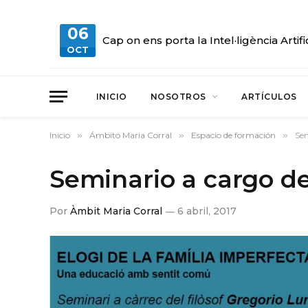
06
Cap on ens porta la Intel·ligència Artifi
OCT
INICIO
NOSOTROS
ARTÍCULOS
Inicio
»
Ámbito Maria Corral
»
Espacio de formación
»
Sem
Seminario a cargo de
Por
Àmbit Maria Corral
6 abril, 2017