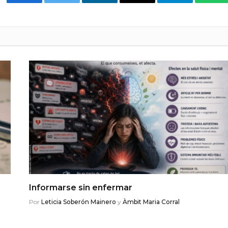
Facebook
Twitter
LinkedIn
Email
Telegram
Wha
Informarse sin enfermar
Por
Leticia Soberón Mainero
y
Àmbit Maria Corral