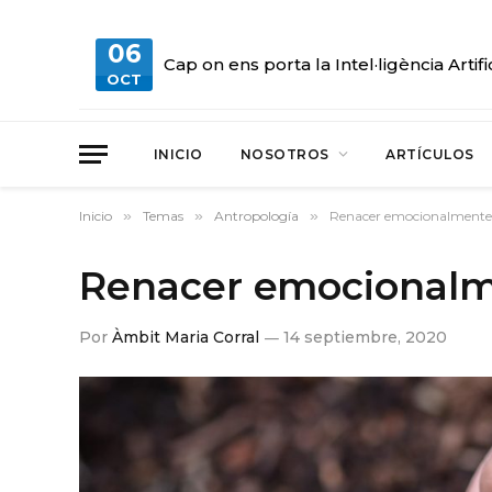
06
Cap on ens porta la Intel·ligència Artifi
OCT
INICIO
NOSOTROS
ARTÍCULOS
Inicio
»
Temas
»
Antropología
»
Renacer emocionalmente
Renacer emocional
Por
Àmbit Maria Corral
14 septiembre, 2020