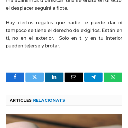
malabarismos u ofrezcan una serenata en directo,
el desplacer seguirá a flote.
Hay ciertos regalos que nadie te puede dar ni
tampoco se tiene el derecho de exigirlos. Están en
ti, no en el exterior. Solo en ti y en tu interior
pueden tejerse y brotar.
Facebook
Twitter
LinkedIn
Email
Telegram
Whats
ARTICLES
RELACIONATS