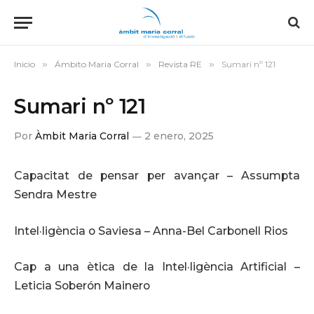
Inicio
»
Ámbito Maria Corral
»
Revista RE
»
Sumari nº 121
Sumari nº 121
Por
Àmbit Maria Corral
2 enero, 2025
Capacitat de pensar per avançar – Assumpta
Sendra Mestre
Intel·ligència o Saviesa – Anna-Bel Carbonell Rios
Cap a una ètica de la Intel·ligència Artificial –
Leticia Soberón Mainero