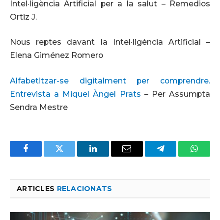
Intel·ligència Artificial per a la salut – Remedios
Ortiz J.
Nous reptes davant la Intel·ligència Artificial –
Elena Giménez Romero
Alfabetitzar-se digitalment per comprendre.
Entrevista a Miquel Àngel Prats
– Per Assumpta
Sendra Mestre
Facebook
Twitter
LinkedIn
Email
Telegram
Whats
ARTICLES
RELACIONATS