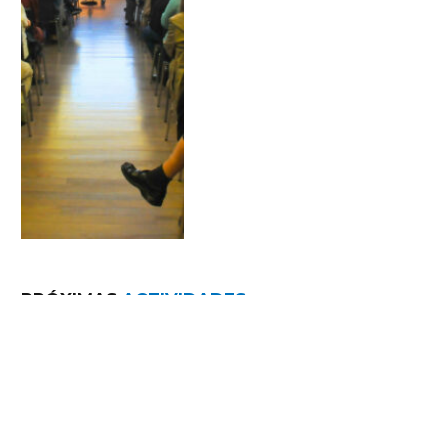
PRÓXIMAS
ACTIVIDADES
06 OCTUBRE 2026
CAP ON ENS PORTA LA INTEL·LIGÈNCIA
ARTIFICIAL?
Recinte Modernista de Sant Pau