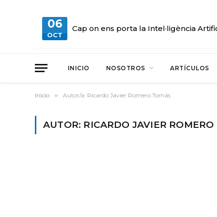
06
Cap on ens porta la Intel·ligència Artifi
OCT
INICIO
NOSOTROS
ARTÍCULOS
Inicio
»
Autor/a: Ricardo Javier Romero Tomás
AUTOR: RICARDO JAVIER ROMERO