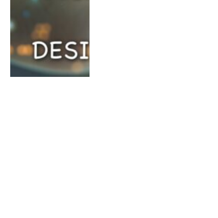
ÚLTIMA CENA HORA EUROPEA
¿Cómo humanizar la
sociedad en estos
momentos complejos?