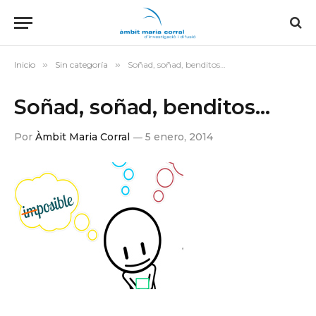
Inicio
»
Sin categoría
»
Soñad, soñad, benditos…
Soñad, soñad, benditos…
Por
Àmbit Maria Corral
5 enero, 2014