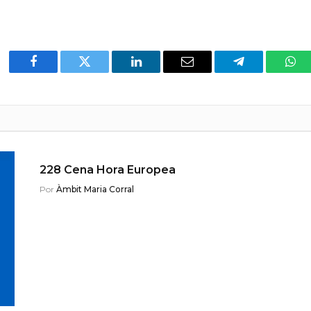
Facebook
Twitter
LinkedIn
Email
Telegram
Wha
228 Cena Hora Europea
Por
Àmbit Maria Corral