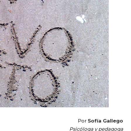
Por
Sofía Gallego
Psicóloga y pedagoga