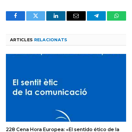
Facebook
Twitter
LinkedIn
Email
Telegram
Whats
ARTICLES
RELACIONATS
228 Cena Hora Europea: «El sentido ético de la