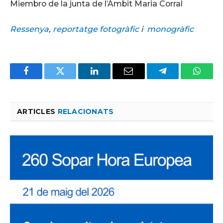
Miembro de la junta de l’Àmbit Maria Corral
Ressenya
,
reportatge fotogràfic
i
monogràfic
Facebook
Twitter
LinkedIn
Email
Telegram
Whats
ARTICLES
RELACIONATS