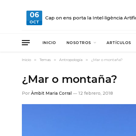
06
Cap on ens porta la Intel·ligència Artifi
OCT
INICIO
NOSOTROS
ARTÍCULOS
Inicio
»
Temas
»
Antropología
»
¿Mar o montaña?
¿Mar o montaña?
Por
Àmbit Maria Corral
12 febrero, 2018