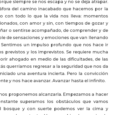
que siempre se nos escapa y no se deja atrapar.
áfora del camino inacabado que hacemos por la
tro con todo lo que la vida nos lleva: momentos
usionados, con amor y sin, con tiempos de gozar y
añar o sentirse acompañado, de comprender y de
ble de sensaciones y emociones que van llenando
in. Sentimos un impulso profundo que nos hace ir
s previstos y los imprevistos. Se requiere mucha
rir ahogado en medio de las dificultades, de las
zás querríamos regresar a la seguridad que nos da
iciado una aventura incierta. Pero la convicción
te y nos hace avanzar. Avanzar hasta el infinito.
y nos proponemos alcanzarla. Empezamos a hacer
onstante superamos los obstáculos que vamos
l bosque y con suerte podemos ver la cima y