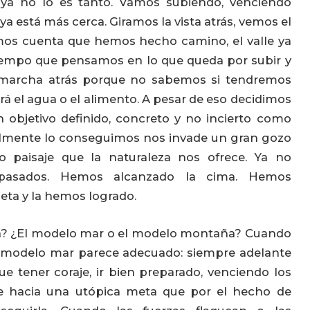
 ya no lo es tanto. Vamos subiendo, venciendo
ya está más cerca. Giramos la vista atrás, vemos el
mos cuenta que hemos hecho camino, el valle ya
iempo que pensamos en lo que queda por subir y
r marcha atrás porque no sabemos si tendremos
tará el agua o el alimento. A pesar de eso decidimos
n objetivo definido, concreto y no incierto como
nalmente lo conseguimos nos invade un gran gozo
o paisaje que la naturaleza nos ofrece. Ya no
asados. Hemos alcanzado la cima. Hemos
eta y la hemos logrado.
da? ¿El modelo mar o el modelo montaña? Cuando
l modelo mar parece adecuado: siempre adelante
e tener coraje, ir bien preparado, venciendo los
te hacia una utópica meta que por el hecho de