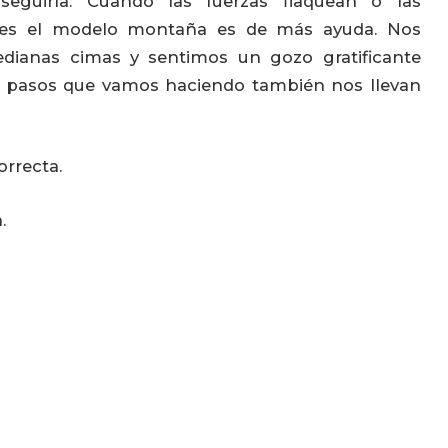
seguirla. Cuando las fuerzas flaquean o las
ables el modelo montaña es de más ayuda. Nos
ianas cimas y sentimos un gozo gratificante
 pasos que vamos haciendo también nos llevan
rrecta.
.