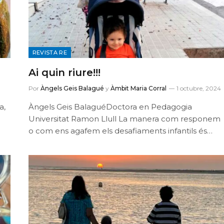
REVISTA RE
Ai quin riure!!!
Por
Àngels Geis Balagué
y
Àmbit Maria Corral
1 octubre, 2024
a,
Àngels Geis BalaguéDoctora en Pedagogia
Universitat Ramon Llull La manera com responem
o com ens agafem els desafiaments infantils és…