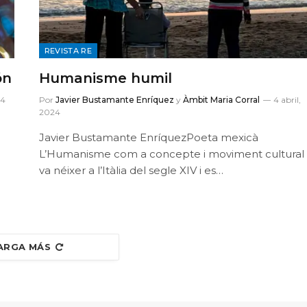
REVISTA RE
ón
Humanisme humil
24
Por
Javier Bustamante Enríquez
y
Àmbit Maria Corral
4 abril,
2024
Javier Bustamante EnríquezPoeta mexicà
L’Humanisme com a concepte i moviment cultural
va néixer a l’Itàlia del segle XIV i es…
ARGA MÁS