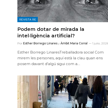
REVISTA RE
Podem dotar de mirada la
intel·ligència artificial?
Por
Esther Borrego Linares
y
Àmbit Maria Corral
1 julio, 202
Esther Borrego LinaresTreballadora social Com
mirem les persones, aquí està la clau quan ens
posem davant d’algú sigui com a…