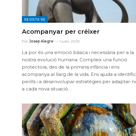
REVISTA RE
Acompanyar per créixer
Por
Josep Alegre
1 julio, 2025
La por és una emoció bàsica i necessària per a la
nostra evolució humana. Compleix una funció
protectora, des de la primera infància i ens
acompanya al llarg de la vida. Ens ajuda a identifi
perills i a desenvolupar estratègies per adaptar-n
a cada nova situació…