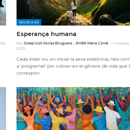
REVISTA RE
Esperança humana
026
Por
Josep Lluís Socías Bruguera
y
Àmbit Maria Corral
1 octubre,
2025
Cada ésser viu, en iniciar la seva existència, neix co
a ‘programat’ per créixer en el gènere de vida que l
correspon