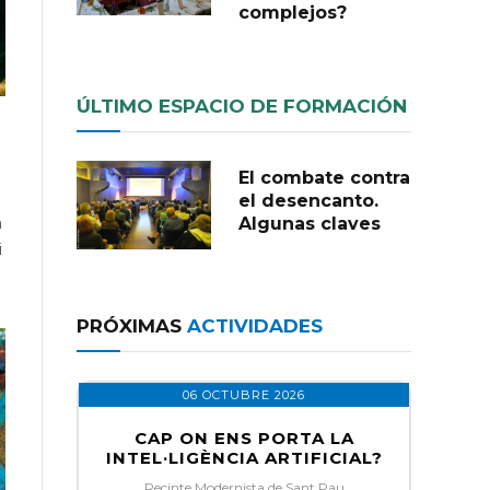
complejos?
ÚLTIMO ESPACIO DE FORMACIÓN
El combate contra
el desencanto.
m
Algunas claves
i
PRÓXIMAS
ACTIVIDADES
06 OCTUBRE 2026
CAP ON ENS PORTA LA
INTEL·LIGÈNCIA ARTIFICIAL?
Recinte Modernista de Sant Pau