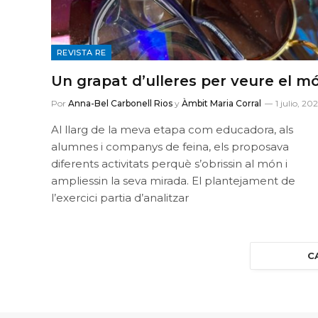
REVISTA RE
Un grapat d’ulleres per veure el m
Por
Anna-Bel Carbonell Rios
y
Àmbit Maria Corral
1 julio, 20
Al llarg de la meva etapa com educadora, als
alumnes i companys de feina, els proposava
diferents activitats perquè s’obrissin al món i
ampliessin la seva mirada. El plantejament de
l’exercici partia d’analitzar
C