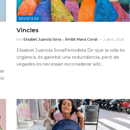
REVISTA RE
Vincles
Por
Elisabet Juanola Soria
y
Àmbit Maria Corral
2 abril, 2025
Elisabet Juanola SoriaPeriodista Dir que la vida és
orgànica, és gairebé una redundància, però de
vegades és necessari reconsiderar allò…
car
os