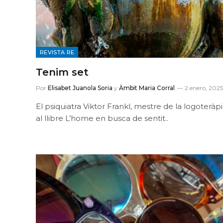
REVISTA RE
Tenim set
Por
Elisabet Juanola Soria
y
Àmbit Maria Corral
2 enero, 2025
El psiquiatra Viktor Frankl, mestre de la logoteràpi
al llibre L’home en busca de sentit..