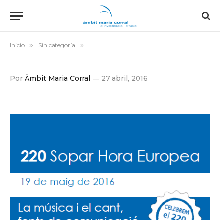
Inicio
»
Sin categoría
»
Por
Àmbit Maria Corral
27 abril, 2016