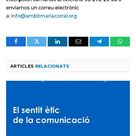
enviarnos un correu electrònic
a:
info@ambitmariacorral.org
Facebook
Twitter
LinkedIn
Email
Telegram
Whats
ARTICLES
RELACIONATS