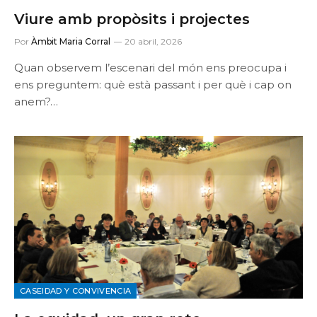
Viure amb propòsits i projectes
Por
Àmbit Maria Corral
20 abril, 2026
Quan observem l’escenari del món ens preocupa i
ens preguntem: què està passant i per què i cap on
anem?…
CASEIDAD Y CONVIVENCIA