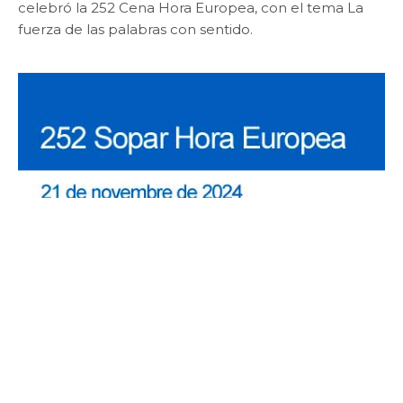
celebró la 252 Cena Hora Europea, con el tema La
fuerza de las palabras con sentido.
CENAS HORA EUROPEA
252 La força de les paraules amb
sentit
Por
Àmbit Maria Corral
9 diciembre, 2024
La paraula és una de les més importants fonts de