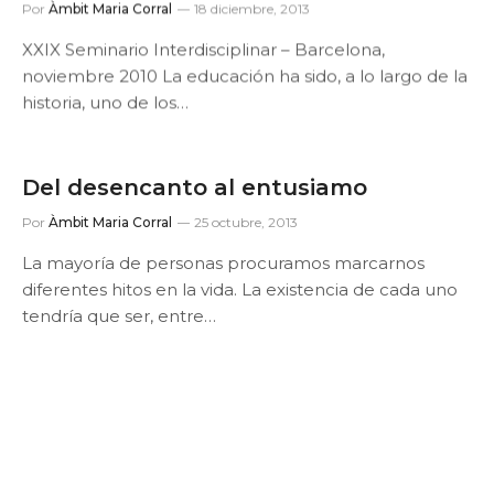
Por
Àmbit Maria Corral
18 diciembre, 2013
XXIX Seminario Interdisciplinar – Barcelona,
noviembre 2010 La educación ha sido, a lo largo de la
historia, uno de los…
Del desencanto al entusiamo
Por
Àmbit Maria Corral
25 octubre, 2013
La mayoría de personas procuramos marcarnos
diferentes hitos en la vida. La existencia de cada uno
tendría que ser, entre…
¿Vivir o sobrevivir? Grupos sólidos en
una sociedad líquida
Por
Àmbit Maria Corral
25 octubre, 2013