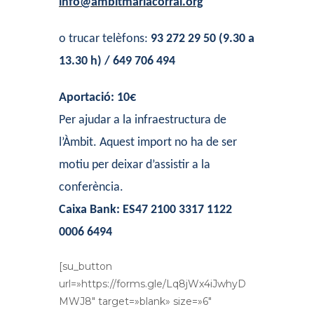
info@ambitmariacorral.org
o trucar telèfons:
93 272 29 50 (9.30 a
13.30 h) / 649 706 494
Aportació: 10€
Per ajudar a la infraestructura de
l’Àmbit. Aquest import no ha de ser
motiu per deixar d’assistir a la
conferència.
Caixa Bank: ES47 2100 3317 1122
0006 6494
[su_button
url=»https://forms.gle/Lq8jWx4iJwhyD
MWJ8″ target=»blank» size=»6″