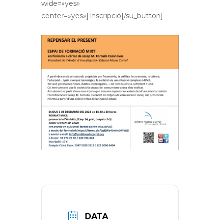
wide=»yes»
center=»yes»]Inscripció[/su_button]
DATA