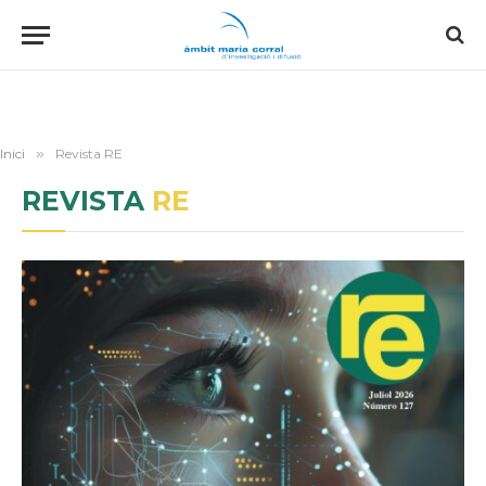
Inici
»
Revista RE
REVISTA
RE