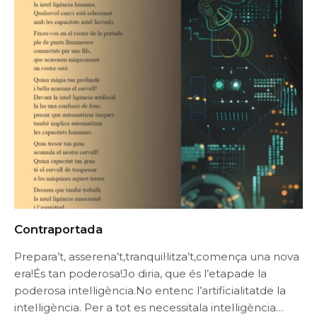
Contraportada
Prepara’t, asserena’t,tranquil·litza’t,comença una nova
era!És tan poderosa!Jo diria, que és l’etapade la
poderosa intel·ligència.No entenc l’artificialitatde la
intel·ligència. Per a tot es necessitala intel·ligència…