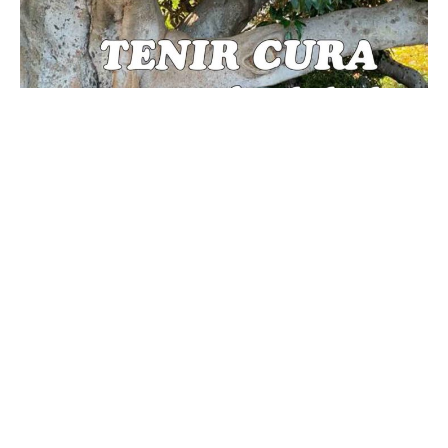
REVISTA RE
Nº 109 – Tenir cura en sentit global
Per
Àmbit Maria Corral
4 gener, 2022
Estrenem l’any amb un nou monogràfic que afecta
tothom, ja que la proposta és sobre l’exercici de
TENIR CURA en…