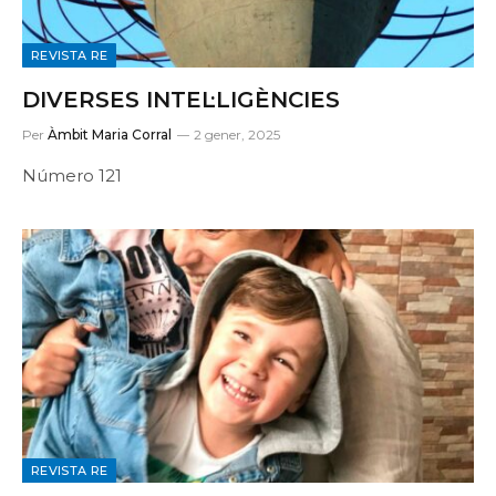
REVISTA RE
DIVERSES INTEL·LIGÈNCIES
Per
Àmbit Maria Corral
2 gener, 2025
Número 121
REVISTA RE