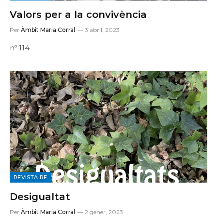
Valors per a la convivència
Per
Àmbit Maria Corral
3 abril, 2023
nº 114
REVISTA RE
Desigualtat
Per
Àmbit Maria Corral
2 gener, 2023