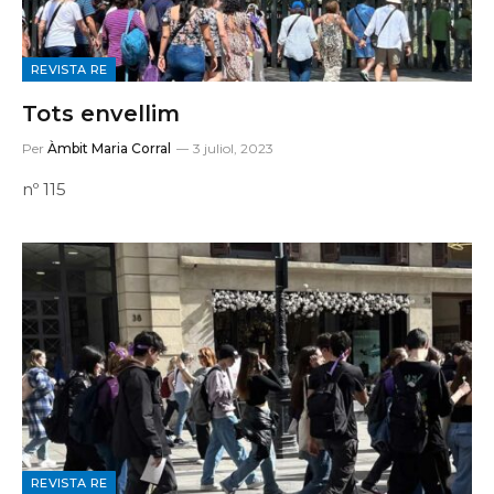
REVISTA RE
Tots envellim
Per
Àmbit Maria Corral
3 juliol, 2023
nº 115
REVISTA RE