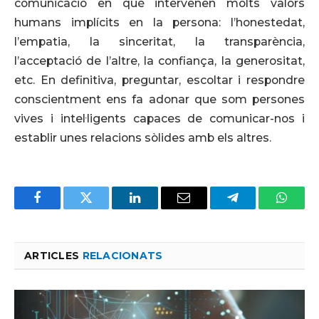
comunicació en què intervenen molts valors
humans implícits en la persona: l’honestedat,
l’empatia, la sinceritat, la transparència,
l’acceptació de l’altre, la confiança, la generositat,
etc. En definitiva, preguntar, escoltar i respondre
conscientment ens fa adonar que som persones
vives i intel·ligents capaces de comunicar-nos i
establir unes relacions sòlides amb els altres.
Facebook
Twitter
LinkedIn
Email
Telegram
Whats
ARTICLES
RELACIONATS