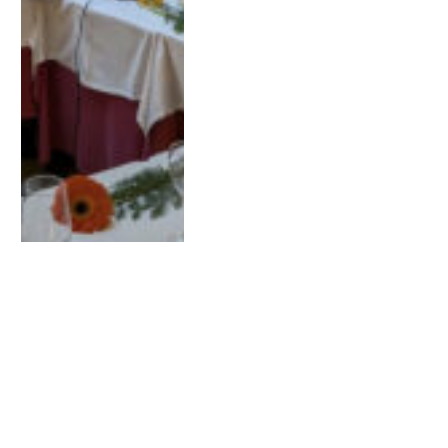
ÚLTIM ESPAI DE FORMACIÓ
El combat contra el
desencís. Algunes claus