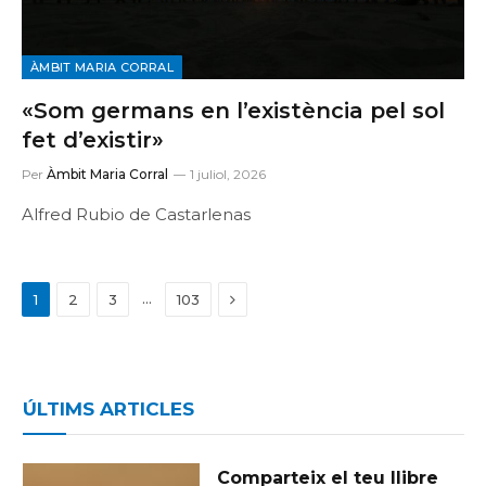
ÀMBIT MARIA CORRAL
«Som germans en l’existència pel sol
fet d’existir»
Per
Àmbit Maria Corral
1 juliol, 2026
Alfred Rubio de Castarlenas
Next
…
1
2
3
103
ÚLTIMS ARTICLES
Comparteix el teu llibre