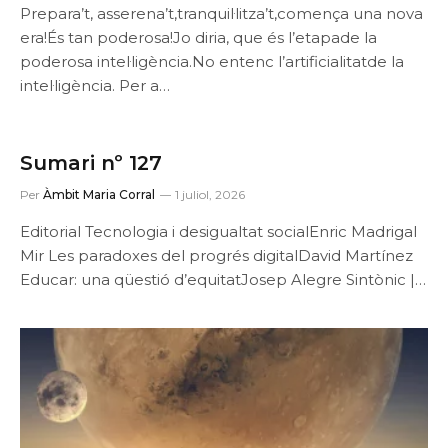
Prepara’t, asserena’t,tranquil·litza’t,comença una nova
era!És tan poderosa!Jo diria, que és l’etapade la
poderosa intel·ligència.No entenc l’artificialitatde la
intel·ligència. Per a…
Sumari nº 127
Per
Àmbit Maria Corral
1 juliol, 2026
Editorial Tecnologia i desigualtat socialEnric Madrigal
Mir Les paradoxes del progrés digitalDavid Martínez
Educar: una qüestió d’equitatJosep Alegre Sintònic |…