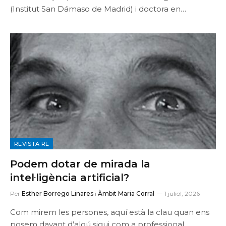
(Institut San Dámaso de Madrid) i doctora en…
REVISTA RE
Podem dotar de mirada la
intel·ligència artificial?
Per
Esther Borrego Linares
i
Àmbit Maria Corral
1 juliol, 2026
Com mirem les persones, aquí està la clau quan ens
posem davant d’algú sigui com a professional,