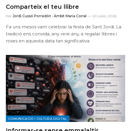
Comparteix el teu llibre
Per
Jordi Cussó Porredón
i
Àmbit Maria Corral
20 juliol, 2026
Fa uns mesos vam celebrar la festa de Sant Jordi. La
tradició ens convida, any rere any, a regalar llibres i
roses en aquesta data tan significativa
COMUNICACIÓ I CULTURA DIGITAL
Informar-se sense emmalaltir