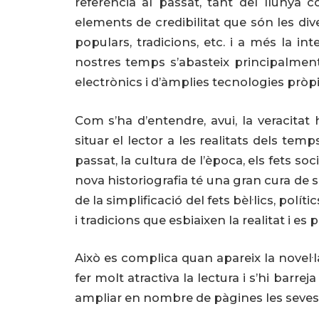
referència al passat, tant del llunyà
elements de credibilitat que són les div
populars, tradicions, etc. i a més la in
nostres temps s’abasteix principalment
electrònics i d’àmplies tecnologies prò
Com s’ha d’entendre, avui, la veracitat 
situar el lector a les realitats dels te
passat, la cultura de l’època, els fets socia
nova historiografia té una gran cura de 
de la simplificació del fets bèl·lics, pol
i tradicions que esbiaixen la realitat i es
Això es complica quan apareix la novel·
fer molt atractiva la lectura i s’hi bar
ampliar en nombre de pàgines les seves 