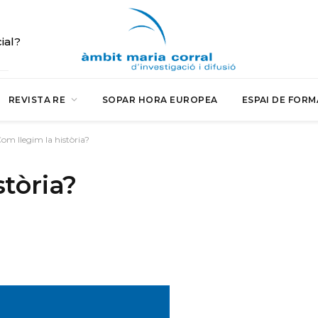
cial?
REVISTA RE
SOPAR HORA EUROPEA
ESPAI DE FORM
om llegim la història?
stòria?