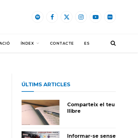
Spotify
Facebook
X
Instagram
YouTube
Flickr
(Twitter)
ACIÓ
ÍNDEX
CONTACTE
ES
ÚLTIMS ARTICLES
Comparteix el teu
llibre
Informar-se sense