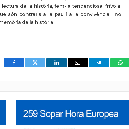
lectura de la història, fent-la tendenciosa, frívola,
e són contraris a la pau i a la convivència i no
a memòria de la història.
Facebook
Twitter
LinkedIn
Email
Telegram
Wha