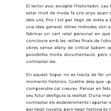
El lector avui, excepte l’historiador, ca
estar molt de moda fa uns anys quan s’
dels ulls, fins i tot per llegir de dreta 
una idea general. Altres mètodes són a p
fabricar un cert relat personal en què 
concloure amb les ratlles finals de l’obr
obres sense afany de crítica! Sabem qu
possibilita molta documentació, però c
contrastar-les.
En aquest Sopar no es tracta de fer una
moments històrics. Goethe deia que: «per
comprendre cal creure». Pensar en fets p
seu futur desfigura la realitat. D’una man
contrastar els esdeveniments i apartar-s
per llegir novel·la, però llegir història 