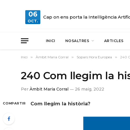
06
Cap on ens porta la Intel·ligència Artifi
OCT.
INICI
NOSALTRES
ARTICLES
Inici
»
Àmbit Maria Corral
»
Sopars Hora Europea
»
240 C
240 Com llegim la hi
Per
Àmbit Maria Corral
26 maig, 2022
Com llegim la història?
COMPARTIR