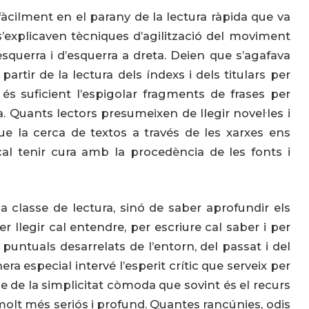
u fàcilment en el parany de la lectura ràpida que va
explicaven tècniques d’agilització del moviment
a esquerra i d’esquerra a dreta. Deien que s’agafava
artir de la lectura dels índexs i dels titulars per
és suficient l’espigolar fragments de frases per
a. Quants lectors presumeixen de llegir novel·les i
e la cerca de textos a través de les xarxes ens
al tenir cura amb la procedència de les fonts i
 classe de lectura, sinó de saber aprofundir els
 llegir cal entendre, per escriure cal saber i per
untuals desarrelats de l’entorn, del passat i del
era especial intervé l’esperit crític que serveix per
e de la simplicitat còmoda que sovint és el recurs
és molt més seriós i profund. Quantes rancúnies, odis