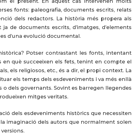
 com el present. En aquest cas intervenen molts
erses fonts: paleografia, documents escrits, relats
tenció dels redactors. La història més propera als
 ja de documents escrits, d’imatges, d’elements
pies d’una evolució documental.
històrica? Potser contrastant les fonts, intentant
mps en què succeeixen els fets, tenint en compte el
ls, els religiosos, etc., és a dir, el propi context. La
situar els temps dels esdeveniments i va més enllà
ítics o dels governants. Sovint es barregen llegendes
 produeixen mitges veritats.
lació dels esdeveniments històrics que necessiten
reja la imaginació dels autors que normalment solen
versions.