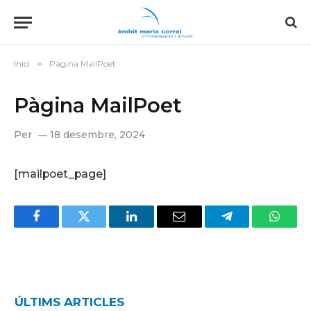
Inici
»
Pàgina MailPoet
Pàgina MailPoet
Per
18 desembre, 2024
[mailpoet_page]
Facebook
Twitter
LinkedIn
Email
Telegram
Whats
ÚLTIMS ARTICLES