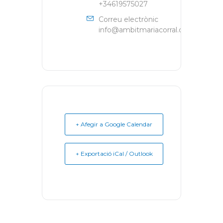
+34619575027
Correu electrònic
info@ambitmariacorral.com
+ Afegir a Google Calendar
+ Exportació iCal / Outlook