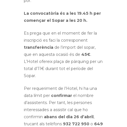
por.
La convocatòria és a les 19.45 h per
començar el Sopar a les 20 h.
Es prega que en el moment de fer la
inscripció es faci la corresponent
transferència
de l’import del sopar,
que en aquesta ocasió és de
45€
.
L’Hotel ofereix plaça de pàrquing per un
total d’11€ durant tot el període del
Sopar.
Per requeriment de l’Hotel, hi ha una
data límit per
confirmar
el nombre
d’assistents. Per tant, les persones
interessades a assistir cal que ho
confirmin
abans del dia 26 d’abril
,
trucant als telèfons
932 722 950
o
649