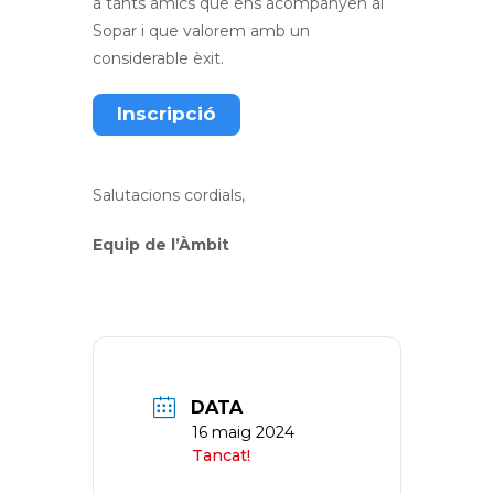
a tants amics que ens acompanyen al
Sopar i que valorem amb un
considerable èxit.
Inscripció
Salutacions cordials,
Equip de l’Àmbit
DATA
16 maig 2024
Tancat!