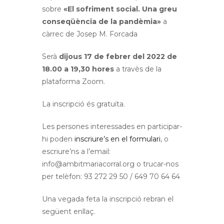
sobre
«El sofriment social. Una greu
conseqüència de la pandèmia»
a
càrrec de Josep M. Forcada
Serà
dijous 17 de febrer del 2022 de
18.00 a 19,30 hores
a travès de la
plataforma Zoom.
La inscripció és gratuïta.
Les persones interessades en participar-
hi poden
inscriure’s en el formulari
, o
escriure’ns a l’email:
info@ambitmariacorral.org o trucar-nos
per telèfon: 93 272 29 50 / 649 70 64 64
Una vegada feta la inscripció rebran el
següent enllaç.