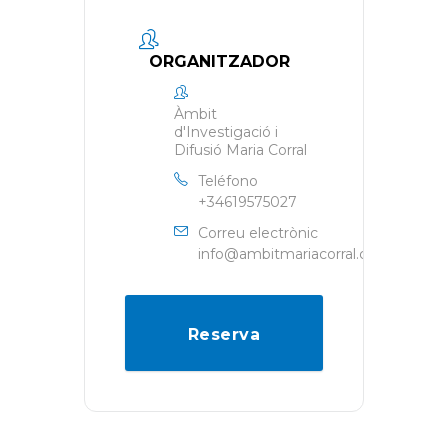
ORGANITZADOR
Àmbit
d'Investigació i
Difusió Maria Corral
Teléfono
+34619575027
Correu electrònic
info@ambitmariacorral.com
Reserva
d'entrades