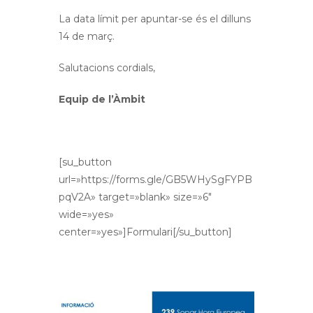
La data límit per apuntar-se és el dilluns
14 de març.
Salutacions cordials,
Equip de l’Àmbit
[su_button
url=»https://forms.gle/GB5WHySgFYPB
pqV2A» target=»blank» size=»6″
wide=»yes»
center=»yes»]Formulari[/su_button]