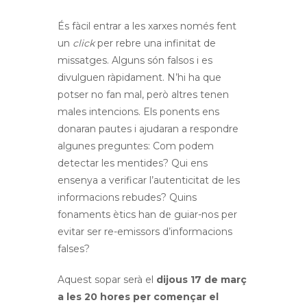
És fàcil entrar a les xarxes només fent
un
click
per rebre una infinitat de
missatges. Alguns són falsos i es
divulguen ràpidament. N’hi ha que
potser no fan mal, però altres tenen
males intencions. Els ponents ens
donaran pautes i ajudaran a respondre
algunes preguntes: Com podem
detectar les mentides? Qui ens
ensenya a verificar l’autenticitat de les
informacions rebudes? Quins
fonaments ètics han de guiar-nos per
evitar ser re-emissors d’informacions
falses?
Aquest sopar serà el
dijous 17 de març
a les 20 hores per començar el