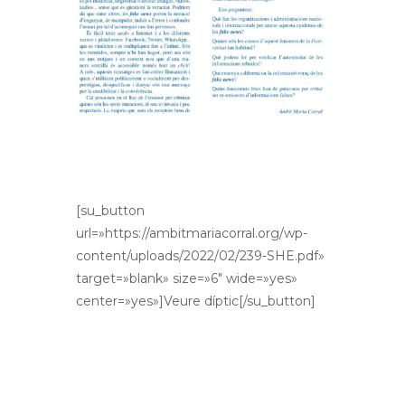
[su_button
url=»https://ambitmariacorral.org/wp-
content/uploads/2022/02/239-SHE.pdf»
target=»blank» size=»6″ wide=»yes»
center=»yes»]Veure díptic[/su_button]