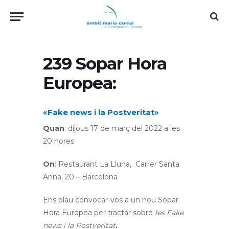
239 Sopar Hora
Europea:
«Fake news i la Postveritat»
Quan
: dijous 17 de març del 2022 a les
20 hores
On
: Restaurant La Lluna, Carrer Santa
Anna, 20 – Barcelona
Ens plau convocar-vos a un nou Sopar
Hora Europea per tractar sobre
les
Fake
news
i la
Postveritat
.