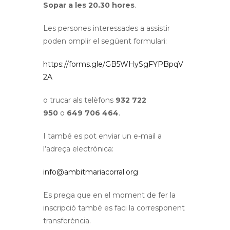
Sopar a les 20.30 hores
.
Les persones interessades a assistir
poden omplir el següent formulari:
https://forms.gle/GB5WHySgFYPBpqV
2A
o trucar als telèfons
932 722
950
o
649 706 464
.
I també es pot enviar un e-mail a
l’adreça electrònica:
info@ambitmariacorral.org
Es prega que en el moment de fer la
inscripció també es faci la corresponent
transferència.