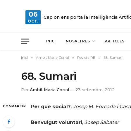
06
Cap on ens porta la Intel·ligència Artifi
OCT.
INICI
NOSALTRES
ARTICLES
Inici
»
Àmbit Maria Corral
»
Revista RE
»
68. Sumari
68. Sumari
Per
Àmbit Maria Corral
23 setembre, 2012
Per què social?,
Josep M. Forcada i Cas
COMPARTIR
Benvulgut voluntari,
Josep Sabater