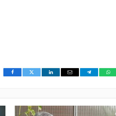
Facebook
Twitter
LinkedIn
Email
Telegram
Wha