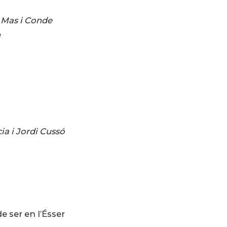
 Mas i Conde
e
ia i Jordi Cussó
e ser en l’Ésser