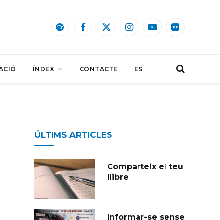
Spotify
Facebook
X
Instagram
YouTube
Flickr
(Twitter)
ACIÓ
ÍNDEX
CONTACTE
ES
ÚLTIMS ARTICLES
Comparteix el teu
llibre
Informar-se sense