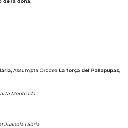
ó de la dona,
ària,
Assumpta Orodea
La força del Pallapupas,
arta Montcada
et Juanola i Sòria