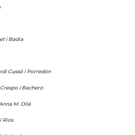
a
et i Badia
rdi Cussó i Porredón
 Crespo i Bachero
Anna M. Ollé
i Rios