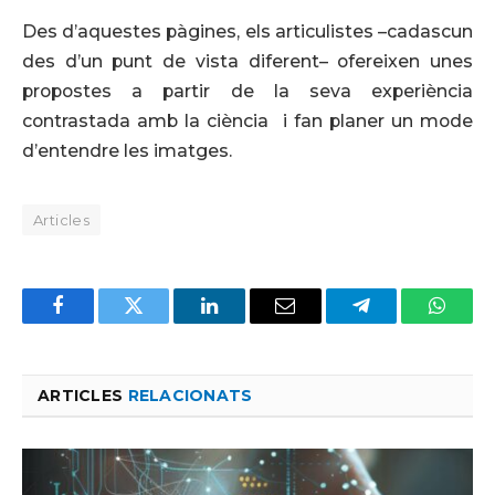
Des d’aquestes pàgines, els articulistes –cadascun
des d’un punt de vista diferent– ofereixen unes
propostes a partir de la seva experiència
contrastada amb la ciència i fan planer un mode
d’entendre les imatges.
Articles
Facebook
Twitter
LinkedIn
Email
Telegram
Whats
ARTICLES
RELACIONATS