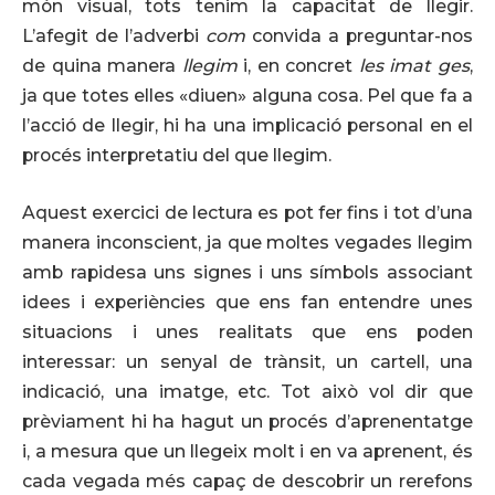
món visual, tots tenim la capacitat de llegir.
L’afegit de l’adverbi
com
convida a preguntar-nos
de quina manera
llegim
i, en concret
les imat ges
,
ja que totes elles «diuen» alguna cosa. Pel que fa a
l’acció de llegir, hi ha una implicació personal en el
procés interpretatiu del que llegim.
Aquest exercici de lectura es pot fer fins i tot d’una
manera inconscient, ja que moltes vegades llegim
amb rapidesa uns signes i uns símbols associant
idees i experiències que ens fan entendre unes
situacions i unes realitats que ens poden
interessar: un senyal de trànsit, un cartell, una
indicació, una imatge, etc. Tot això vol dir que
prèviament hi ha hagut un procés d’aprenentatge
i, a mesura que un llegeix molt i en va aprenent, és
cada vegada més capaç de descobrir un rerefons