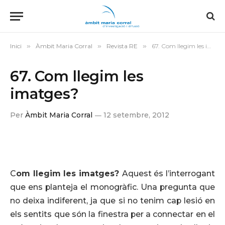
Inici
»
Àmbit Maria Corral
»
Revista RE
»
67. Com llegim les imatges?
67. Com llegim les
imatges?
Per
Àmbit Maria Corral
12 setembre, 2012
C
om llegim les imatges?
Aquest és l’interrogant
que ens planteja el monogràfic. Una pregunta que
no deixa indiferent, ja que si no tenim cap lesió en
els sentits que són la finestra per a connectar en el