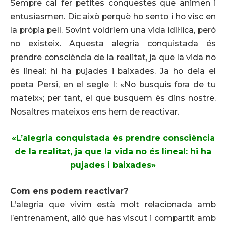
Sempre cal fer petites conquestes que animen i
entusiasmen. Dic això perquè ho sento i ho visc en
la pròpia pell. Sovint voldríem una vida idíl·lica, però
no existeix. Aquesta alegria conquistada és
prendre consciència de la realitat, ja que la vida no
és lineal: hi ha pujades i baixades. Ja ho deia el
poeta Persi, en el segle I: «No busquis fora de tu
mateix»; per tant, el que busquem és dins nostre.
Nosaltres mateixos ens hem de reactivar.
«L’alegria conquistada és prendre consciència
de la realitat, ja que la vida no és lineal: hi ha
pujades i baixades»
Com ens podem reactivar?
L’alegria que vivim està molt relacionada amb
l’entrenament, allò que has viscut i compartit amb