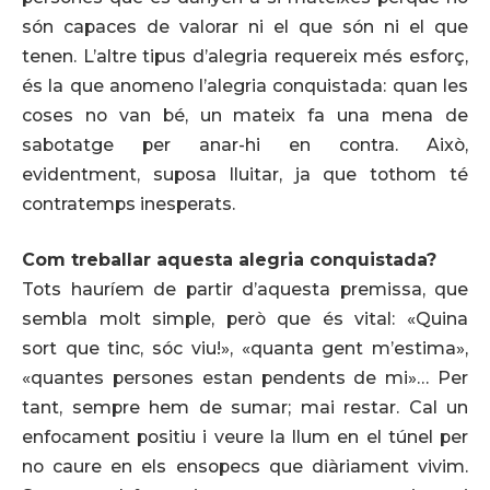
són capaces de valorar ni el que són ni el que
tenen. L’altre tipus d’alegria requereix més esforç,
és la que anomeno l’alegria conquistada: quan les
coses no van bé, un mateix fa una mena de
sabotatge per anar-hi en contra. Això,
evidentment, suposa lluitar, ja que tothom té
contratemps inesperats.
Com treballar aquesta alegria conquistada?
Tots hauríem de partir d’aquesta premissa, que
sembla molt simple, però que és vital: «Quina
sort que tinc, sóc viu!», «quanta gent m’estima»,
«quantes persones estan pendents de mi»… Per
tant, sempre hem de sumar; mai restar. Cal un
enfocament positiu i veure la llum en el túnel per
no caure en els ensopecs que diàriament vivim.