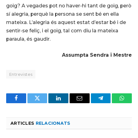
goig? A vegades pot no haver-hi tant de goig, però
sí alegria, perquè la persona se sent bé en ella
mateixa. L’alegria és aquest estat d’estar bé i de
sentir-se feliç, i el goig, tal com diu la mateixa
paraula, és gaudir.
Assumpta Sendra i Mestre
Entrevistes
Facebook
Twitter
LinkedIn
Email
Telegram
Whats
ARTICLES
RELACIONATS