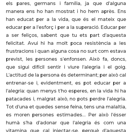
els pares, germans i família, ja que d’alguna
manera ens ho han mostrat i ho hem après. Ens
han educat per a la vida, que és el mateix que
educar per a l’esforç i per a la superació. Educar per
a ser feliços, sabent que tu ets part d’aquesta
felicitat. Avui hi ha molt poca resistència a les
frustracions i quan alguna cosa no surt com estava
previst, les persones s’enfonsen. Això fa, doncs,
que sigui difícil sentir i viure l’alegria i el goig.
L’actitud de la persona és determinant; per això cal
entrenar-se i, evidentment, es pot educar per a
l’alegria: quan menys t’ho esperes, en la vida hi ha
patacades i, malgrat això, no pots perdre l’alegria.
Tot d’una et quedes sense feina, tens una malaltia,
es moren persones estimades… Per això l’ésser
humà s’ha d’adonar que l’alegria és com una
vitamina que cal injectar-se, perquè d’aquesta