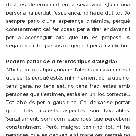
deia, és determinant en la seva vida. Quan una
persona ha perdut l’esperança, ho ha perdut tot. Jo
sempre parlo d’una esperança dinàmica, perquè
constantment cal fer coses per a tirar endavant i
per a aconseguir allò que un es proposa. A
vegades cal fer passos de gegant per a assolir-ho.
Podem parlar de diferents tipus d’alegria?
N’hi ha de dos tipus; una és l’alegria bàsica normal
que sents perquè estàs mínimament bé, ja que no
tens gana, no tens set, no tens fred, estàs amb
persones que t’estimen, estàs en un lloc correcte…
Tot això és per a gaudir-ne. Cal deixar-se portar
quan tots aquests aspectes són favorables.
Senzillament, som com esponges que percebem
constantment. Però, malgrat tenir-ho tot, hi ha
persones que es danyen a si mateixes perquè no