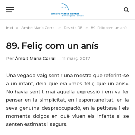
Inici
»
Àmbit Maria Corral
»
Revista RE
»
89. Feliç com un anís
89. Feliç com un anís
Per
Àmbit Maria Corral
11 març, 2017
Una vegada vaig sentir una mestra que referint-se
a un infant, deia que era «més feliç que un anís».
No havia sentit mai aquella expressió i em va fer
pensar en la simplicitat, en l’espontaneïtat, en la
seva genuïna despreocupació, en la petitesa i els
moments dolços en què viuen els infants si se
senten estimats i segurs.