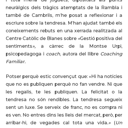
neuràlgics dels tràgics atemptats de la Rambla i
també de Cambrils, m’he posat a reflexionar i a
escriure sobre la tendresa. M’han ajudat també els
coneixements rebuts en una xerrada realitzada al
Centre Catòlic de Blanes sobre
«
Gestió positiva del
sentiments
»,
a càrrec de la Montse Urpi,
psicopedagoga i
coach
, autora del llibre
Coaching
Familiar.
Potser perquè estic convençut que: «Hi ha notícies
que no es publiquen perquè no fan vendre. Ni que
les regalis, te les publiquen. La felicitat o la
tendresa no són rendibles. La tendresa segueix
sent un luxe. Se serveix de franc, no es compra ni
es ven. No entres dins les lleis del mercat, però, per
arribar-hi, de vegades cal tota una vida
.»
(
Un