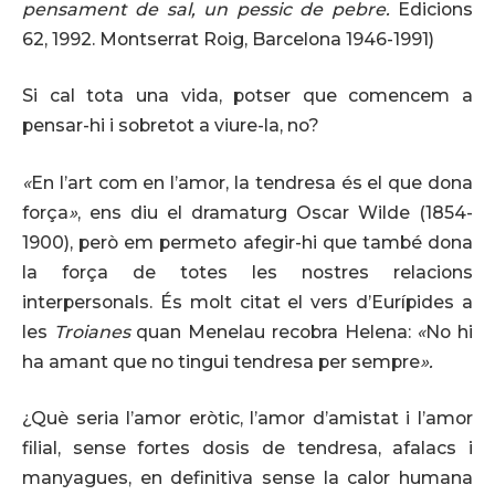
pensament de sal, un pessic de pebre.
Edicions
62, 1992. Montserrat Roig, Barcelona 1946-1991)
Si cal tota una vida, potser que comencem a
pensar-hi i sobretot a viure-la, no?
«
En l’art com en l’amor, la tendresa és el que dona
força
»
, ens diu el dramaturg Oscar Wilde (1854-
1900), però em permeto afegir-hi que també dona
la força de totes les nostres relacions
interpersonals. És molt citat el vers d’Eurípides a
les
Troianes
quan Menelau recobra Helena:
«
No hi
ha amant que no tingui tendresa per sempre
».
¿Què seria l’amor eròtic, l’amor d’amistat i l’amor
filial, sense fortes dosis de tendresa, afalacs i
manyagues, en definitiva sense la calor humana