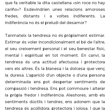
que fa veritable la dita castellana «sin roce no hay
cariño»? Esdevindrien unes relacions amoroses
fredes, distants i a voltes indiferents. La
indiferència no és el preludi del desamor?
Tanmateix la tendresa no és pròpiament estimar.
Estimar és voler incondicionalment el bé de l’altre,
el seu creixement personal i el seu benestar físic,
mental i espiritual en tot moment. En canvi, la
tendresa és una actitud afectuosa i protectora
vers els altres. És la blanesa i la dolcesa que venç
la duresa. L’aparició d’un objecte o d’una persona
determinada ens pot despertar sentiments de
compassió i tendresa. Ens pot commoure i alterar
la pròpia fredor i indiferència. Aleshores, amb els
sentiments dúctils i tendres, ens adonem que la
tendresa és acollidora, protectora i joiosa. I que la