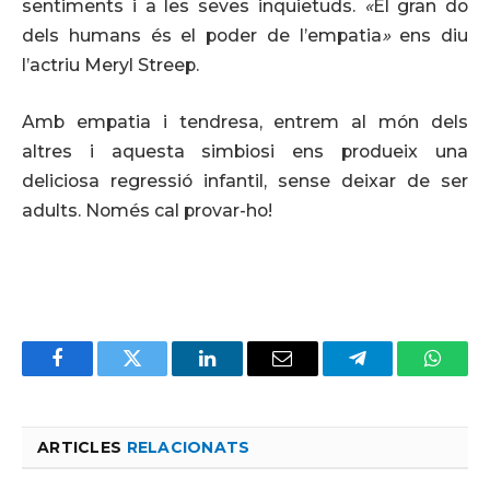
sentiments i a les seves inquietuds.
«
El gran do
dels humans és el poder de l’empatia
»
ens diu
l’actriu Meryl Streep.
Amb empatia i tendresa, entrem al món dels
altres i aquesta simbiosi ens produeix una
deliciosa regressió infantil, sense deixar de ser
adults. Només cal provar-ho!
Facebook
Twitter
LinkedIn
Email
Telegram
Whats
ARTICLES
RELACIONATS