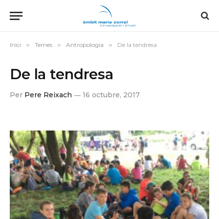
Inici
»
Temes
»
Antropología
»
De la tendresa
De la tendresa
Per
Pere Reixach
16 octubre, 2017