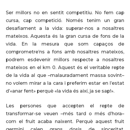
Ser millors no en sentit competitiu. No fem cap
cursa, cap competició. Només tenim un gran
desafiament a la vida: superar-nos a nosaltres
mateixos. Aquesta és la gran cursa de fons de la
vida. En la mesura que som capaços de
comprometre’ns a fons amb nosaltres mateixos,
podrem esdevenir millors respecte a nosaltres
mateixos en el km 0. Aquest és el veritable repte
de la vida al que –malauradament massa sovint–
no volem mirar a la cara i preferim estar en l’estat
d’«anar fent» perquè «la vida és així, ja se sap!».
Les persones que accepten el repte de
transformar-se veuen –més tard o més d’hora–
com el fruit acaba naixent. Perquè aquest fruit
germini calen grans dosis de sinceritat,