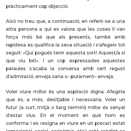
pràcticament cap objecció.
Això no treu que, a continuació, en referir-se a una
altra persona a qui es valora que les coses li van
força més bé que als presents, també amb
rapidesa es qualifica la seva situació i s’afegeix tot
seguit: «Qui pogués tenir aquesta sort! Aquest/a sí
que viu bé!». I un cop expressades aquestes
paraules s’acaba la conversa amb cert regust
d’admiració, enveja sana o –purament– enveja.
Voler viure millor és una aspiració digna. Afegiria
que és, a més, desitjable i necessària. Voler un
futur (a curt, mitjà o llarg termini) millor és senyal
d’estar vius. En el moment en què hom es
conforma i es resigna en viure en un precari estat