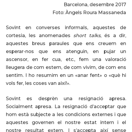
Barcelona, desembre 2017
Foto: Àngels Roura Massaneda
Sovint en converses informals, aquestes de
cortesia, les anomenades
short talks
, és a dir,
aquestes breus paraules que ens creuem en
esperar-nos que ens atenguin, en pujar un
ascensor, en fer cua, etc., fem una valoració
lleugera de com estem, de com vivim, de com ens
sentim. I ho resumim en un «anar fent» o «què hi
vols fer, les coses van així!».
Sovint es desprèn una resignació apresa.
Socialment apresa. La resignació d’acceptar que
hom està subjecte a les condicions externes i que
aquestes governen el nostre estat intern i el
nostre resultat extern. I s’accepta així sense