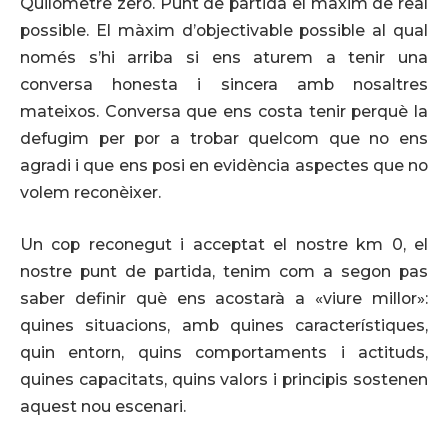
Quilòmetre zero. Punt de partida el màxim de real
possible. El màxim d’objectivable possible al qual
només s’hi arriba si ens aturem a tenir una
conversa honesta i sincera amb nosaltres
mateixos. Conversa que ens costa tenir perquè la
defugim per por a trobar quelcom que no ens
agradi i que ens posi en evidència aspectes que no
volem reconèixer.
Un cop reconegut i acceptat el nostre km 0, el
nostre punt de partida, tenim com a segon pas
saber definir què ens acostarà a «viure millor»:
quines situacions, amb quines característiques,
quin entorn, quins comportaments i actituds,
quines capacitats, quins valors i principis sostenen
aquest nou escenari.