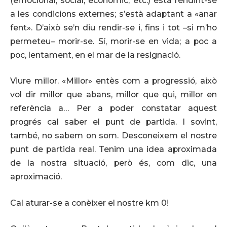
(emocional, social, econòmic, etc.) està rendint-se
a les condicions externes; s’està adaptant a «anar
fent». D’això se’n diu rendir-se i, fins i tot –si m’ho
permeteu– morir-se. Sí, morir-se en vida; a poc a
poc, lentament, en el mar de la resignació.
Viure millor. «Millor» entès com a progressió, això
vol dir millor que abans, millor que qui, millor en
referència a… Per a poder constatar aquest
progrés cal saber el punt de partida. I sovint,
també, no sabem on som. Desconeixem el nostre
punt de partida real. Tenim una idea aproximada
de la nostra situació, però és, com dic, una
aproximació.
Cal aturar-se a conèixer el nostre km 0!