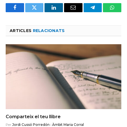
Facebook
Twitter
LinkedIn
Email
Telegram
Whats
ARTICLES
RELACIONATS
Comparteix el teu llibre
Per
Jordi Cussó Porredón
i
Àmbit Maria Corral