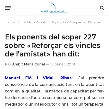
Inici
»
Àmbit Maria Corral
»
Sopars Hora Europea
»
Els ponents del sopar 227 sobre «Reforçar els vincles de l’amistat» han dit:
Els ponents del sopar 227
sobre «Reforçar els vincles
de l’amistat» han dit:
Per
Àmbit Maria Corral
15 gener, 2018
Manuel Fló i Vidal- Ribas:
Cal prendre
consciència de la comunicació tant en la quantitat
com en la qualitat, i la manca de capacitat per fer-
ho demana d’una tercera persona com pot ser un
mediador o un interlocutor o fins i tot un terapeuta.