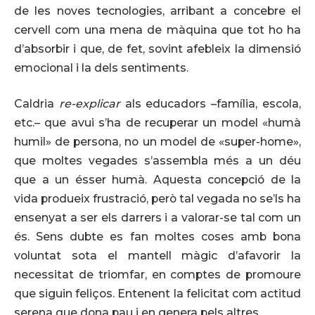
de les noves tecnologies, arribant a concebre el
cervell com una mena de màquina que tot ho ha
d’absorbir i que, de fet, sovint afebleix la dimensió
emocional i la dels sentiments.
Caldria
re-explicar
als educadors –família, escola,
etc.– que avui s’ha de recuperar un model «humà
humil» de persona, no un model de «super-home»,
que moltes vegades s’assembla més a un déu
que a un ésser humà. Aquesta concepció de la
vida produeix frustració, però tal vegada no se’ls ha
ensenyat a ser els darrers i a valorar-se tal com un
és. Sens dubte es fan moltes coses amb bona
voluntat sota el mantell màgic d’afavorir la
necessitat de triomfar, en comptes de promoure
que siguin feliços. Entenent la felicitat com actitud
serena que dona pau i en genera pels altres.