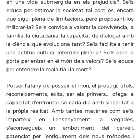
en una vida submergida en els prejudicis? Se’ls
educa per estimar la societat tal com és, encara
que sigui plena de limitacions, però proposant-los
millorar-la? Se’ls convida a valorar la convivència, la
família, la ciutadania, la capacitat de dialogar amb
la ciència, que evoluciona tant? Se’ls facilita a tenir
una actitud cultural interdisciplinària? Se’ls obre la
porta per entrar en el món dels valors? Se’ls educa
per entendre la malaltia i la mort?…
Potser l’afany de posseir el món, el prestigi, títols,
reconeixements, èxits, ser els primers… ofega la
capacitat d’enfrontar-se cada dia amb sinceritat a
la pròpia realitat. Amb tantes matèries com se’ls
imparteix en l’ensenyament, a vegades,
s’aconsegueix un embotiment del cervell,
potenciat per l’enriquiment dels nous mètodes i