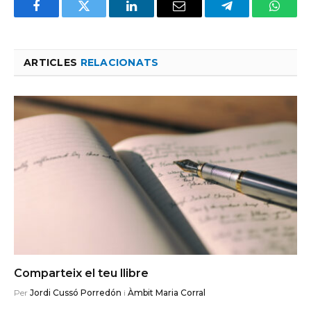
Facebook
Twitter
LinkedIn
Email
Telegram
Whats
ARTICLES
RELACIONATS
Comparteix el teu llibre
Per
Jordi Cussó Porredón
i
Àmbit Maria Corral