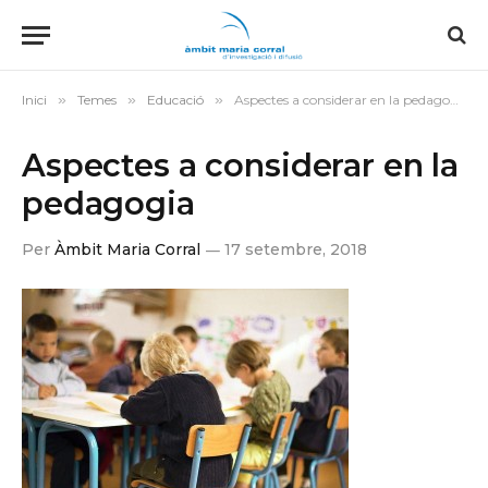
Inici
»
Temes
»
Educació
»
Aspectes a considerar en la pedagogia
Aspectes a considerar en la
pedagogia
Per
Àmbit Maria Corral
17 setembre, 2018