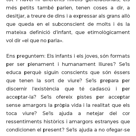
més petits també parlen, tenen coses a dir, a
desitjar, a treure de dins i a expressar als grans allò
que queda en el subconscient de molts i és la
mateixa definició d’infant, que etimològicament
vol dir «el que no parla».
Ens preguntem: Els infants i els joves, són formats
per ser plenament i humanament lliures? Se’ls
educa perquè siguin conscients que són éssers
que tenen la sort de viure? Se’ls prepara per
discernir l’existència que té cadascú i per
acceptar-la? Se’ls ofereix pistes per acceptar
sense amargors la pròpia vida i la realitat que els
toca viure? Se’ls ajuda a netejar del cor
ressentiments històrics i amargors estranyes que
condicionen el present? Se’ls ajuda a no ofegar-se