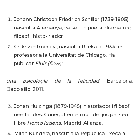
Johann Christoph Friedrich Schiller (1739-1805),
nascut a Alemanya, va ser un poeta, dramaturg,
filòsof i histo- riador
Csíkszentmihályi, nascut a Rijeka al 1934, és
professor a la Universitat de Chicago. Ha
publicat
Fluir (flow):
una psicología de la felicidad
, Barcelona,
Debolsillo, 2011.
Johan Huizinga (1879-1945), historiador i filòsof
neerlandès. Conegut en el món del joc pel seu
llibre
Homo ludens,
Madrid, Alianza,
Milan Kundera, nascut a la República Txeca al