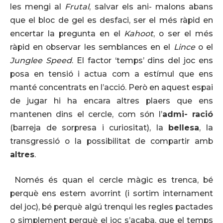
les mengi al
Frutal
, salvar els ani- malons abans
que el bloc de gel es desfaci, ser el més ràpid en
encertar la pregunta en el
Kahoot
, o ser el més
ràpid en observar les semblances en el
Lince
o el
Junglee
Speed
. El factor ‘temps’ dins del joc ens
posa en tensió i actua com a estímul que ens
manté concentrats en l’acció. Però en aquest espai
de jugar hi ha encara altres plaers que ens
mantenen dins el cercle, com són l’
admi- ració
(barreja de sorpresa i curiositat), la
bellesa
, la
transgressió o la possibilitat de compartir amb
altres
.
Només és quan el cercle màgic es trenca, bé
perquè ens estem avorrint (i sortim internament
del joc), bé perquè algú trenqui les regles pactades
o simplement perquè el joc s’acaba, que el temps