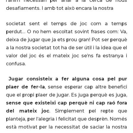
l’ànim necessari per anar a la cerca de nous
desafiaments. I amb tot això encara la nostra
societat sent el temps de joc com a temps
perdut… O no hem escoltat sovint frases com: Va,
deixa de jugar que ja ets prou gran! Pot ser perquè
a la nostra societat tot ha de ser útil i la idea que el
valor del joc és el mateix joc se’ns fa estranya i
confusa.
Jugar consisteix
a fer alguna cosa pel pur
plaer de fer-la
, sense esperar cap altre benefici
que el propi plaer de jugar. Es juga perquè es juga,
sense
que
existeixi
cap perquè ni cap raó fora
del mateix joc
. Simplement pel repte que
planteja, per l’alegria i felicitat que desprèn. Només
està motivat per la necessitat de saciar la nostra