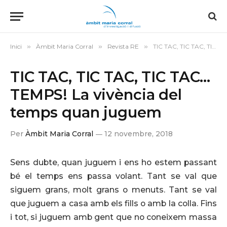
Inici
»
Àmbit Maria Corral
»
Revista RE
»
TIC TAC, TIC TAC, TIC TAC… TEMPS! La vivència del temps quan juguem
TIC TAC, TIC TAC, TIC TAC…
TEMPS! La vivència del
temps quan juguem
Per
Àmbit Maria Corral
12 novembre, 2018
Sens dubte, quan juguem i ens ho estem passant
bé el temps ens passa volant. Tant se val que
siguem grans, molt grans o menuts. Tant se val
que juguem a casa amb els fills o amb la colla. Fins
i tot, si juguem amb gent que no coneixem massa