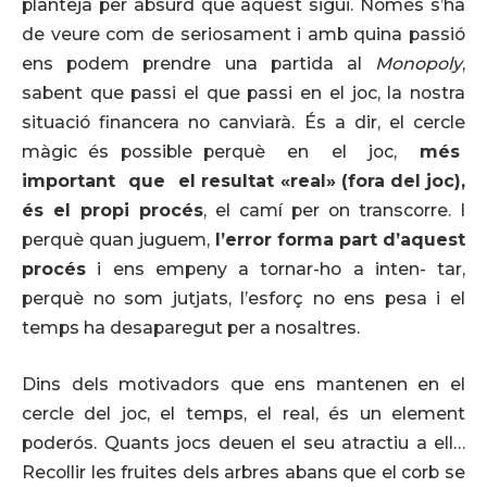
planteja per absurd que aquest sigui. Només s’ha
de veure com de seriosament i amb quina passió
ens podem prendre una partida al
Monopoly
,
sabent que passi el que passi en el joc, la nostra
situació financera no canviarà. És a dir, el cercle
màgic és possible perquè en el joc,
més
important
que
el resultat
«real»
(fora
del
joc),
és el propi procés
, el camí per on transcorre. I
perquè quan juguem,
l’error forma
part
d’aquest
procés
i ens empeny a tornar-ho a inten- tar,
perquè no som jutjats, l’esforç no ens pesa i el
temps ha desaparegut per a nosaltres.
Dins dels motivadors que ens mantenen en el
cercle del joc, el temps, el real, és un element
poderós. Quants jocs deuen el seu atractiu a ell…
Recollir les fruites dels arbres abans que el corb se