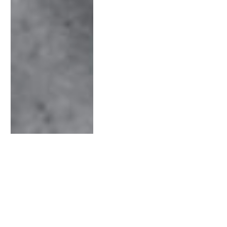
ÚLTIM SOPAR HORA EUROPEA
Com humanitzar la
societat en aquests
moments complexos?