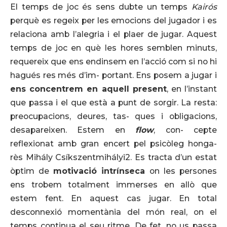
El temps de joc és sens dubte un temps
Kairós
perquè es regeix per les emocions del jugador i es
relaciona amb l’alegria i el plaer de jugar. Aquest
temps de joc en què les hores semblen minuts,
requereix que ens endinsem en l’acció com si no hi
hagués res més d’im- portant. Ens posem a jugar i
ens concentrem en aquell present
, en l’instant
que passa i el que està a punt de sorgir. La resta:
preocupacions, deures, tas- ques i obligacions,
desapareixen. Estem en
flow
, con- cepte
reflexionat amb gran encert pel psicòleg honga-
rès Mihály Csíkszentmihályi2. Es tracta d’un estat
òptim de
motivació intrínseca
on les persones
ens trobem totalment immerses en allò que
estem fent. En aquest cas jugar. En total
desconnexió momentània del món real, on el
temps continua el seu ritme. De fet, no us passa