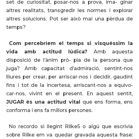
set de curiositat, posar-nos a prova, ima- ginar
altres realitats, transgredir les normes i explorar
altres solucions. Pot ser això mai una pèrdua de
temps?
Com
percebríem
el temps si visquéssim la
vida amb actitud lúdica?
Amb aquesta
disposició de l’ànim prò- pia de la persona que
juga? Amb capacitat d’admiració, sentint-nos
lliures per crear, per arriscar-nos i decidir, gaudint
fins i tot de la incertesa, arriscant-nos a equivo-
car-nos, vivint en el present. En aquest sentit,
JUGAR
és una actitud vital
que ens forma, ens
conforma i ens fa millors persones.
No recordo si llegint Rilke5 o algú que escrivia
sobre Rilke em va quedar gravada aquesta frase: