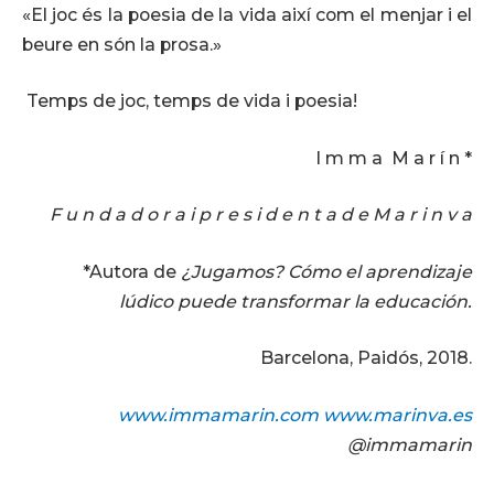
«El joc és la poesia de la vida així com el menjar i el
beure en són la prosa.»
Temps de joc, temps de vida i poesia!
I m m a M a r í n *
F u n d a d o r a i p r e s i d e n t a d e M a r i n v a
*Autora de
¿Jugamos? Cómo el aprendizaje
lúdico puede transformar la educación.
Barcelona, Paidós, 2018.
www.immamarin.com
www.marinva.es
@immamarin