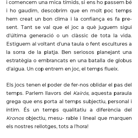
i comencem una mica tímids, si ens ho passem bé
i ho gaudim, descobrim que en molt poc temps
hem creat un bon clima i la confiança es fa pre-
sent. Tant se val que el joc a què juguem sigui
d’última generació o un clàssic de tota la vida.
Estiguem al voltant d’una taula o fent escultures a
la sorra de la platja. Ben seriosos planejant una
estratègia o embrancats en una batalla de globus
d’aigua. Un cop entrem en joc, el temps flueix.
Els jocs tenen el poder de fer-nos oblidar el pas del
temps. Parlem llavors del
Kairós
, aquesta paraula
grega que ens porta al temps subjectiu, personal i
íntim. És un temps qualitatiu a diferència del
Kronos
objectiu, mesu- rable i lineal que marquen
els nostres rellotges, tots a l’hora!