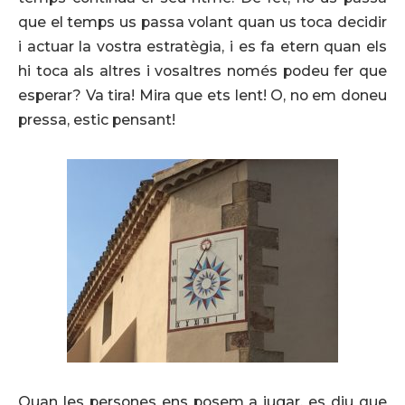
que el temps us passa volant quan us toca decidir
i actuar la vostra estratègia, i es fa etern quan els
hi toca als altres i vosaltres només podeu fer que
esperar? Va tira! Mira que ets lent! O, no em doneu
pressa, estic pensant!
Quan les persones ens posem a jugar, es diu que