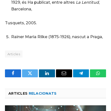
1929, és Ha publicat, entre altres
La Lentitud
,
Barcelona,
Tusquets, 2005.
Rainer Maria Rilke (1875-1926), nascut a Praga,
Articles
Facebook
Twitter
LinkedIn
Email
Telegram
Whats
ARTICLES
RELACIONATS