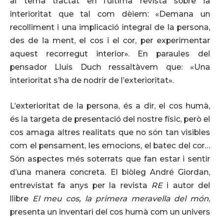
al tema tractat en l’última revista sobre la
interioritat que tal com dèiem: «Demana un
recolliment i una implicació integral de la persona,
des de la ment, el cos i el cor, per experimentar
aquest recorregut interior». En paraules del
pensador Lluís Duch ressaltàvem que: «Una
interioritat s’ha de nodrir de l’exterioritat».
L’exterioritat de la persona, és a dir, el cos humà,
és la targeta de presentació del nostre físic, però el
cos amaga altres realitats que no són tan visibles
com el pensament, les emocions, el batec del cor…
Són aspectes més soterrats que fan estar i sentir
d’una manera concreta. El biòleg André Giordan,
entrevistat fa anys per la revista
RE
i autor del
llibre
El meu cos, la primera meravella del món
,
presenta un inventari del cos humà com un univers