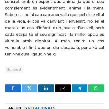
concret amb un esperit que anima, ja que el seu
complement és evidentment l’ànima i la ment.
Sabem, si no hi cap cap anomalia que, pel cicle vital
de la vida, el cos va canviant i envellint. No és el
mateix un cos d’infant, d’un jove o d’un vell, però
cada etapa té el seu significat i la millor opció és
viure-la amb dignitat. A més, tenim un cos
vulnerable i finit que un dia s’acabarà, per això cal
tenir-ne cura i gaudir-ne. q
Editorial
Facebook
Twitter
LinkedIn
Email
Telegram
Whats
ARTICLES
RELACIONATS