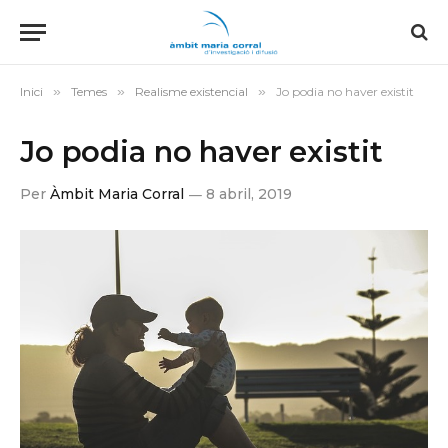
Inici
»
Temes
»
Realisme existencial
»
Jo podia no haver existit
Jo podia no haver existit
Per
Àmbit Maria Corral
8 abril, 2019