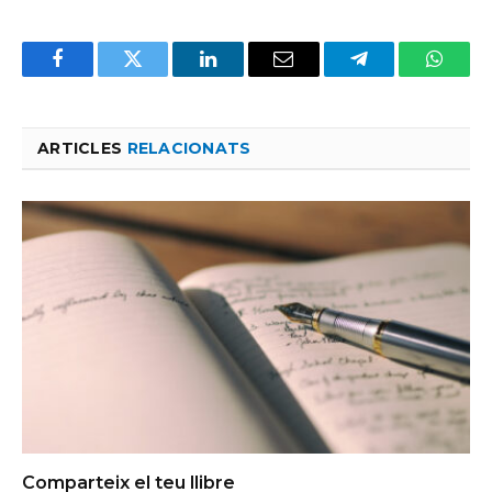
Facebook
Twitter
LinkedIn
Email
Telegram
Whats
ARTICLES
RELACIONATS
Comparteix el teu llibre