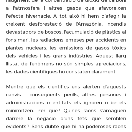
l’augment de la concentració de diòxid de carboni
a l’atmosfera i altres gasos que afavoreixen
l’efecte hivernacle. A tot això hi hem d’afegir la
creixent desforestació de l’Amazònia, incendis
devastadors de boscos, l’acumulació de plàstics al
fons marí, les radiacions emeses per accidents en
plantes nuclears, les emissions de gasos tòxics
dels vehicles i les grans indústries. Aquest llarg
llistat de fenòmens no són simples apreciacions,
les dades científiques ho constaten clarament.
Mentre que els científics ens alerten d’aquests
canvis i conseqüents perills, altres persones i
administracions o entitats els ignoren o bé els
minimitzen. Per què? Quines raons s’amaguen
darrere la negació d’uns fets que semblen
evidents? Sens dubte que hi ha poderoses raons