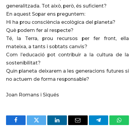
generalitzada. Tot això, però, és suficient?
En aquest Sopar ens preguntem:
Hi ha prou consciència ecològica del planeta?
Què podem fer al respecte?
Té, la Terra, prou recursos per fer front, ella
mateixa, a tants i sobtats canvis?
Com l’educació pot contribuir a la cultura de la
sostenibilitat?
Quin planeta deixarem a les generacions futures si
no actuem de forma responsable?
Joan Romans i Siqués
Facebook
Twitter
LinkedIn
Email
Telegram
Whats