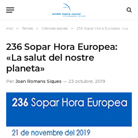
Inici
»
Temes
»
Ciències socials
»
236 Sopar Hora Europea: «La salut del nostre planeta»
236 Sopar Hora Europea:
«La salut del nostre
planeta»
Per
Joan Romans Siques
23 octubre, 2019